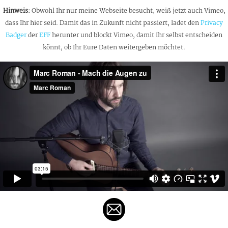
Hinweis:
Obwohl Ihr nur meine Webseite besucht, weiß jetzt auch Vimeo,
dass Ihr hier seid. Damit das in Zukunft nicht passiert, ladet den
Privacy
Badger
der
EFF
herunter und blockt Vimeo, damit Ihr selbst entscheiden
könnt, ob Ihr Eure Daten weitergeben möchtet.