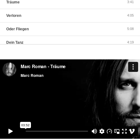
Träume
3:41
Verloren
4:05
Oder Fliegen
5:08
Dein Tanz
4:19